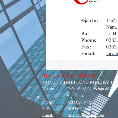
Địa chỉ:
Thửa 
Nam.
Bà:
Lê H
Phone:
0283
Fax:
0283
Email:
lhcam
------------------
Hot Line
0935.068.468
CÔNG TY TNHH CÔNG NGHỆ KỸ TH
Địa chỉ:
Thửa đất số 02, tờ bản đồ số
Việt Nam.
Phone:
0283.620.1442
Fax:
0283.620.1442
Email:
lhcamctti@gmail.com